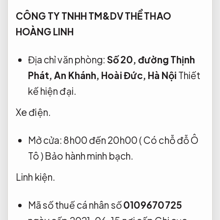
CÔNG TY TNHH TM&DV THỂ THAO
HOÀNG LINH
Địa chỉ văn phòng:
Số 20, đường Thịnh
Phát, An Khánh, Hoài Đức, Hà Nội
Thiết
kế hiện đại.
Xe điện.
Mở cửa: 8h00 đến 20h00 ( Có chỗ đỗ Ô
Tô )
Bảo hành minh bạch.
Linh kiện.
Mã số thuế cá nhân số
0109670725