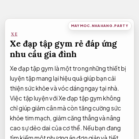
Bỏ
qua
nội
MAYMOC.NHAHANG.PARTY
dung
XE
Xe đạp tập gym rẻ đáp ứng
nhu cầu gia đình
Xe đạp tập gym là một trong những thiết bị
luyện tập mang lại hiệu quả giúp bạn cải
thiện sức khỏe và vóc dáng ngay tại nhà.
Việc tập luyện với Xe đạp tập gym không
chỉ giúp giảm cân mà còn tăng cường sức
khỏe tim mạch, giảm căng thẳng và nâng
cao sự dẻo dai của cơ thể. Nếu bạn đang
tìm kiếm một phương án đơn giản và tiết