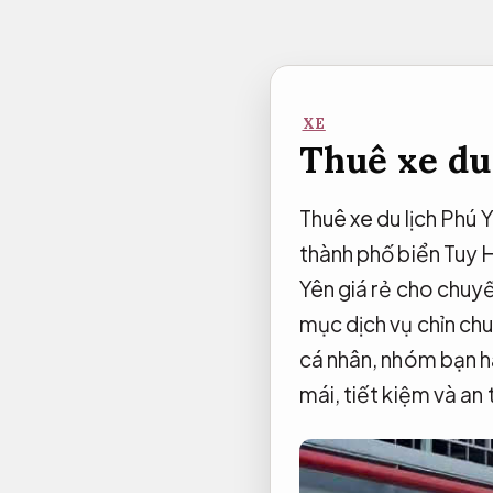
Bỏ
qua
nội
dung
XE
Thuê xe du 
Thuê xe du lịch Phú 
thành phố biển Tuy H
Yên giá rẻ cho chuy
mục dịch vụ chỉn chu
cá nhân, nhóm bạn hay
mái, tiết kiệm và an