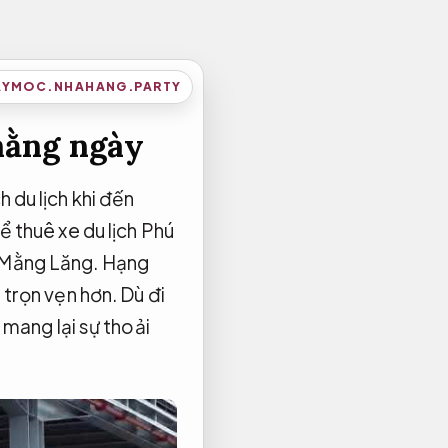
YMOC.NHAHANG.PARTY
hằng ngày
 du lịch khi đến
ể thuê xe du lịch Phú
ờ Mằng Lăng. Hạng
 trọn vẹn hơn. Dù đi
 mang lại sự thoải