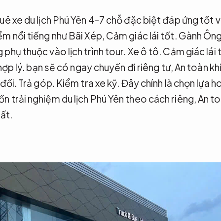
uê xe du lịch Phú Yên 4–7 chỗ đặc biệt đáp ứng tốt 
m nổi tiếng như Bãi Xép,
Cảm giác lái tốt.
Gành Ông
phụ thuộc vào lịch trình tour.
Xe ô tô.
Cảm giác lái 
hợp lý.
bạn sẽ có ngay chuyến đi riêng tư,
An toàn khi
 đối.
Trả góp.
Kiểm tra xe kỹ.
Đây chính là chọn lựa 
 trải nghiệm du lịch Phú Yên theo cách riêng,
An to
ất.