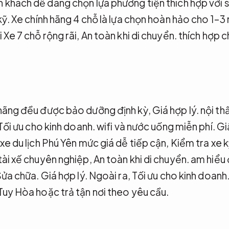
 khách dễ dàng chọn lựa phương tiện thích hợp với 
kỹ.
Xe chính hãng 4 chỗ là lựa chọn hoàn hảo cho 1–3
 Xe 7 chỗ rộng rãi,
An toàn khi di chuyển.
thích hợp 
 hãng đều được bảo dưỡng định kỳ,
Giá hợp lý.
nội th
Tối ưu cho kinh doanh.
wifi và nước uống miễn phí.
Gi
xe du lịch Phú Yên mức giá dễ tiếp cận,
Kiểm tra xe k
tài xế chuyên nghiệp,
An toàn khi di chuyển.
am hiểu 
ửa chữa.
Giá hợp lý.
Ngoài ra,
Tối ưu cho kinh doanh
Tuy Hòa hoặc trả tận nơi theo yêu cầu.