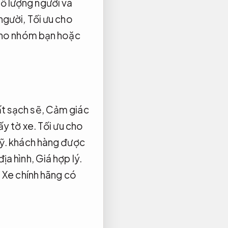
số lượng người và
 người,
Tối ưu cho
cho nhóm bạn hoặc
ất sạch sẽ,
Cảm giác
ấy tờ xe.
Tối ưu cho
ỹ.
khách hàng được
địa hình,
Giá hợp lý.
.
Xe chính hãng có