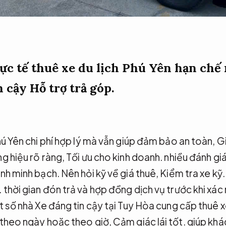
c tế thuê xe du lịch Phú Yên hạn chế r
n cậy
Hỗ trợ trả góp.
hú Yên chi phí hợp lý mà vẫn giúp đảm bảo an toàn,
Gi
g hiệu rõ ràng,
Tối ưu cho kinh doanh.
nhiều đánh giá
nh minh bạch.
Nên hỏi kỹ về giá thuê,
Kiểm tra xe kỹ.
.
thời gian đón trả và hợp đồng dịch vụ trước khi xác
 số nhà Xe đáng tin cậy tại Tuy Hòa cung cấp thuê xe
 theo ngày hoặc theo giờ,
Cảm giác lái tốt.
giúp khá