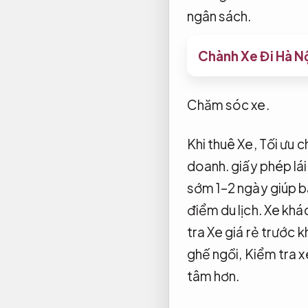
ngân sách.
Chành Xe Đi Hà Nộ
Chăm sóc xe.
Khi thuê Xe,
Tối ưu c
doanh.
giấy phép lái
sớm 1–2 ngày giúp b
điểm du lịch.
Xe khá
tra Xe giá rẻ trước k
ghế ngồi,
Kiểm tra x
tâm hơn.