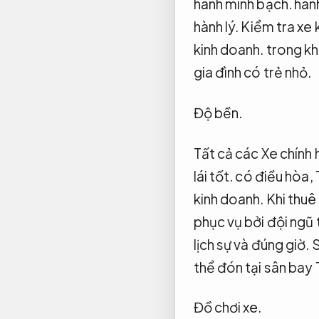
hành minh bạch.
hành
hành lý.
Kiểm tra xe 
kinh doanh.
trong khi
gia đình có trẻ nhỏ.
Độ bền.
Tất cả các Xe chính
lái tốt.
có điều hòa,
kinh doanh.
Khi thuê 
phục vụ bởi đội ngũ 
lịch sự và đúng giờ.
S
thể đón tại sân bay 
Đồ chơi xe.