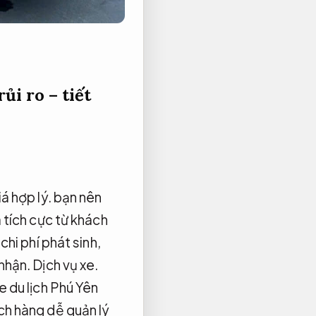
ủi ro – tiết
á hợp lý.
bạn nên
 tích cực từ khách
chi phí phát sinh,
 nhận.
Dịch vụ xe.
 du lịch Phú Yên
ch hàng dễ quản lý