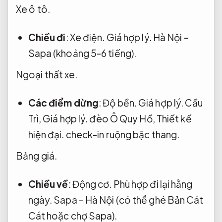
Xe ô tô.
Chiều đi
:
Xe điện.
Giá hợp lý.
Hà Nội –
Sapa (khoảng 5-6 tiếng).
Ngoại thất xe.
Các điểm dừng
:
Độ bền.
Giá hợp lý.
Cầu
Trì,
Giá hợp lý.
đèo Ô Quy Hồ,
Thiết kế
hiện đại.
check-in ruộng bậc thang.
Bảng giá.
Chiều về
:
Động cơ.
Phù hợp đi lại hằng
ngày.
Sapa – Hà Nội (có thể ghé Bản Cát
Cát hoặc chợ Sapa).