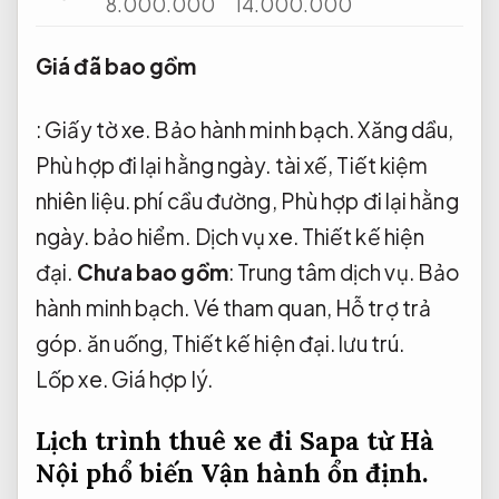
8.000.000
14.000.000
Giá đã bao gồm
:
Giấy tờ xe.
Bảo hành minh bạch.
Xăng dầu,
Phù hợp đi lại hằng ngày.
tài xế,
Tiết kiệm
nhiên liệu.
phí cầu đường,
Phù hợp đi lại hằng
ngày.
bảo hiểm.
Dịch vụ xe.
Thiết kế hiện
đại.
Chưa bao gồm
:
Trung tâm dịch vụ.
Bảo
hành minh bạch.
Vé tham quan,
Hỗ trợ trả
góp.
ăn uống,
Thiết kế hiện đại.
lưu trú.
Lốp xe.
Giá hợp lý.
Lịch trình thuê xe đi Sapa từ Hà
Nội phổ biến
Vận hành ổn định.