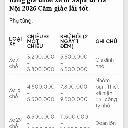
Nội 2026
Cảm giác lái tốt.
Phụ tùng.
CHIỀU ĐI
KHỨ HỒI (2
LOẠI
MỘT
NGÀY 1
GHI CHÚ
XE
CHIỀU
ĐÊM)
3.200.000
5.500.000
Xe 7
Gia đình
–
–
chỗ
nhỏ
3.800.000
6.500.000
Nhóm
4.500.000
7.800.000
bạn,
Thiết
Xe 16
–
–
kế hiện
chỗ
5.500.000
9.500.000
đại.
công
ty nhỏ
6.500.000
11.500.000
Xe 29
–
–
Đoàn lớn
chỗ